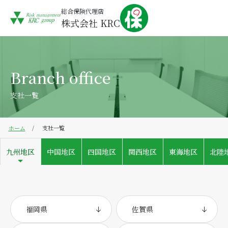
総合保険代理店
株式会社 KRC
Branch office
支社一覧
ホーム
支社一覧
九州地区
中国地区
四国地区
関西地区
東海地区
北陸
福岡県
佐賀県